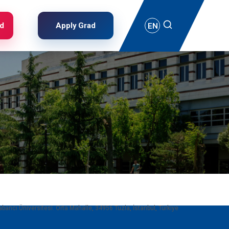
Ara
ad
Apply Grad
EN
bancı Üniversitesi. Orta Mahalle, 34956 Tuzla, İstanbul, Türkiye